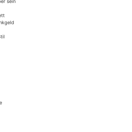
er sein
ett
nkgeld
til
e