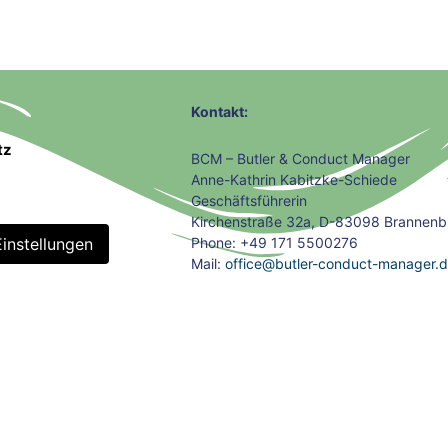
Kontakt:
tz
BCM – Butler & Conduct Manager
Anne-Kathrin Kabitzke-Schiede
Geschäftsführerin
Kirchenstraße 32a, D-83098 Brannenb
instellungen
Phone: +49 171 5500276
Mail:
office@butler-conduct-manager.